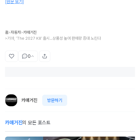
[원문 보기]
홈
자동차
카매거진
>
>
기아, ‘The 2027 K8’ 출시...상품성 높여 판매량 증대 노린다
>
0
카매거진
방문하기
카매거진
의 모든 포스트