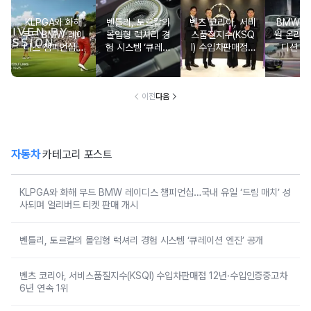
KLPGA와 화해
벤틀리, 토르칼의
벤츠 코리아, 서비
BMW 코
무드 BMW 레이
몰입형 럭셔리 경
스품질지수(KSQ
월 온라인
디스 챔피언십…
험 시스템 ‘큐레이
I) 수입차판매점 1
디션 3
국내 유일 ‘드림
션 엔진’ 공개
2년·수입인증중고
매치’ 성사되며 얼
차 6년 연속 1위
리버드 티켓 판매
개시
이전
다음
자동차
카테고리 포스트
KLPGA와 화해 무드 BMW 레이디스 챔피언십…국내 유일 ‘드림 매치’ 성
사되며 얼리버드 티켓 판매 개시
벤틀리, 토르칼의 몰입형 럭셔리 경험 시스템 ‘큐레이션 엔진’ 공개
벤츠 코리아, 서비스품질지수(KSQI) 수입차판매점 12년·수입인증중고차
6년 연속 1위