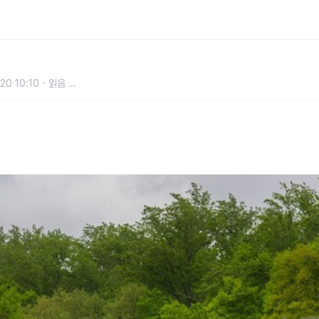
…성공적 데뷔
20 10:10
읽음
...