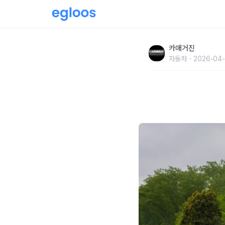
제네시스 마그마, WEC ‘이몰라 6시간’ 완주
카매거진
자동차
2026-04-