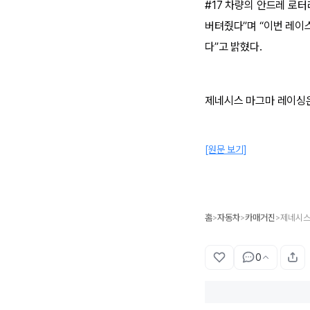
#17 차량의 안드레 로
버텨줬다”며 “이번 레이
다”고 밝혔다.
제네시스 마그마 레이싱은
[원문 보기]
홈
자동차
카매거진
제네시스 
>
>
>
0