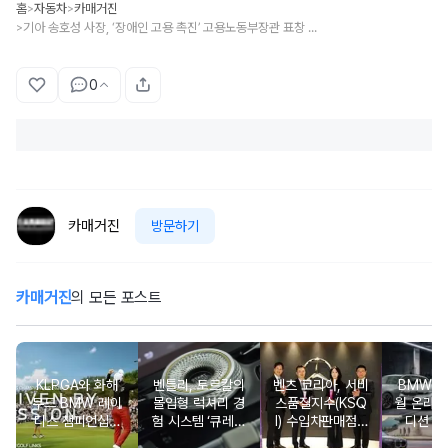
홈
자동차
카매거진
>
>
기아 송호성 사장, ‘장애인 고용 촉진’ 고용노동부장관 표창 수상
>
0
카매거진
방문하기
카매거진
의 모든 포스트
KLPGA와 화해
벤틀리, 토르칼의
벤츠 코리아, 서비
BMW 코
무드 BMW 레이
몰입형 럭셔리 경
스품질지수(KSQ
월 온라인
디스 챔피언십…
험 시스템 ‘큐레이
I) 수입차판매점 1
디션 3
국내 유일 ‘드림
션 엔진’ 공개
2년·수입인증중고