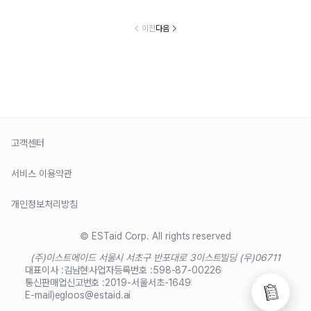
이전
다음
고객센터
서비스 이용약관
개인정보처리방침
© ESTaid Corp. All rights reserved
(주)이스트에이드 서울시 서초구 반포대로 3
이스트빌딩 (우)06711
대표이사 :
김남현
사업자등록번호 :
598-87-00226
통신판매업신고번호 :
2019-서울서초-1649
E-mail)
egloos@estaid.ai