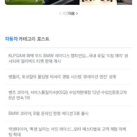
매치’ 성사되며 얼
차 6년 연속 1위
리버드 티켓 판매
개시
이전
다음
자동차
카테고리 포스트
KLPGA와 화해 무드 BMW 레이디스 챔피언십…국내 유일 ‘드림 매치’ 성
사되며 얼리버드 티켓 판매 개시
벤틀리, 토르칼의 몰입형 럭셔리 경험 시스템 ‘큐레이션 엔진’ 공개
벤츠 코리아, 서비스품질지수(KSQI) 수입차판매점 12년·수입인증중고차
6년 연속 1위
BMW 코리아, 8월 온라인 한정 에디션 3종 출시
넥센타이어, ‘폭염 날리는 서킷 레이스’…모터 페스티벌로 고객 체험 마케
팅 확대