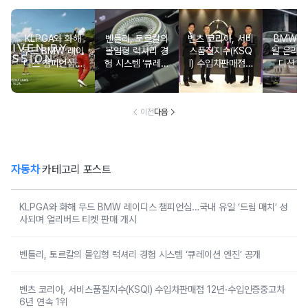
KLPGA와 화해
벤틀리, 토르칼의
벤츠 코리아, 서비
BMW 코
무드 BMW 레이
몰입형 럭셔리 경
스품질지수(KSQ
월 온라인
디스 챔피언십…
험 시스템 ‘큐레이
I) 수입차판매점 1
디션 3
국내 유일 ‘드림
션 엔진’ 공개
2년·수입인증중고
매치’ 성사되며 얼
차 6년 연속 1위
리버드 티켓 판매
개시
이전
다음
자동차
카테고리 포스트
KLPGA와 화해 무드 BMW 레이디스 챔피언십…국내 유일 ‘드림 매치’ 성
사되며 얼리버드 티켓 판매 개시
벤틀리, 토르칼의 몰입형 럭셔리 경험 시스템 ‘큐레이션 엔진’ 공개
벤츠 코리아, 서비스품질지수(KSQI) 수입차판매점 12년·수입인증중고차
6년 연속 1위