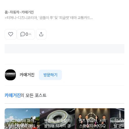
홈
자동차
카매거진
>
>
티머니-디즈니코리아, ‘곰돌이 푸’ 및 ‘피글렛’ 테마 교통카드 출시
>
0
카매거진
방문하기
카매거진
의 모든 포스트
KLPGA와 화해
벤틀리, 토르칼의
벤츠 코리아, 서비
BMW 코
무드 BMW 레이
몰입형 럭셔리 경
스품질지수(KSQ
월 온라인