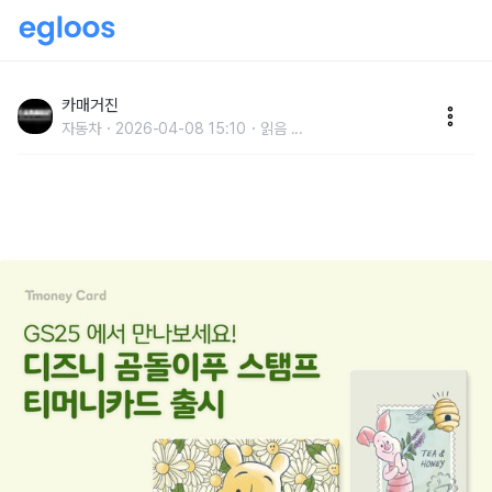
티머니-디즈니코리아, ‘곰돌이 푸’ 및 ‘피글렛’ 테마 교통
카드 출시
카매거진
자동차
2026-04-08 15:10
읽음
...