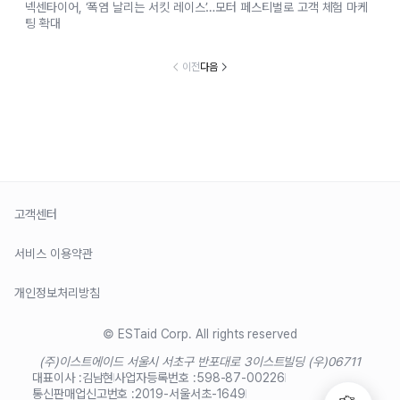
넥센타이어, ‘폭염 날리는 서킷 레이스’…모터 페스티벌로 고객 체험 마케
팅 확대
이전
다음
고객센터
서비스 이용약관
개인정보처리방침
© ESTaid Corp. All rights reserved
(주)이스트에이드 서울시 서초구 반포대로 3
이스트빌딩 (우)06711
대표이사 :
김남현
사업자등록번호 :
598-87-00226
통신판매업신고번호 :
2019-서울서초-1649