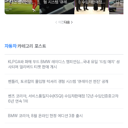
디스 챔피언십…
험 시스템 ‘큐레이
I) 수입차판매점 1
디션 3
국내 유일 ‘드림
션 엔진’ 공개
2년·수입인증중고
매치’ 성사되며 얼
차 6년 연속 1위
리버드 티켓 판매
개시
이전
다음
자동차
카테고리 포스트
KLPGA와 화해 무드 BMW 레이디스 챔피언십…국내 유일 ‘드림 매치’ 성
사되며 얼리버드 티켓 판매 개시
벤틀리, 토르칼의 몰입형 럭셔리 경험 시스템 ‘큐레이션 엔진’ 공개
벤츠 코리아, 서비스품질지수(KSQI) 수입차판매점 12년·수입인증중고차
6년 연속 1위
BMW 코리아, 8월 온라인 한정 에디션 3종 출시