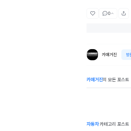
0
카매거진
방
카매거진
의 모든 포스트
55주년 맞은 미우
Q
라 슈퍼벨로체...
틴
람보르기니의 ‘초
포
경량 유산’
티
자동차
카테고리 포스트