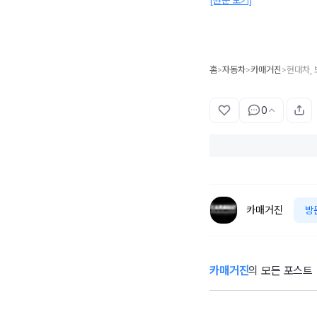
[원문 보기]
홈
자동차
카매거진
현대차,
>
>
>
0
카매거진
방
카매거진
의 모든 포스트
[시승기] “4년 만
에 한국에 왔습니
긴