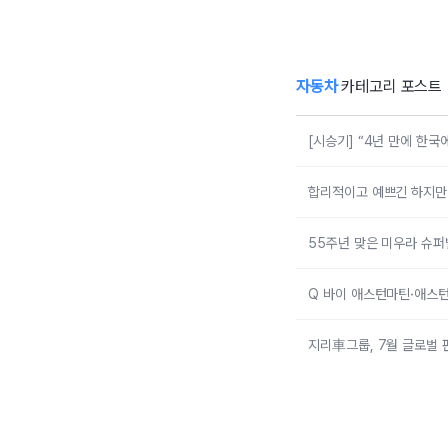
다”…볼보 EX90
메
트윈 퍼포먼스 타
보니
자동차
카테고리 포스트
[시승기] “4년 만에 한
합리적이고 예쁘긴 하지만 그
55주년 맞은 미우라 슈퍼
Q 바이 애스턴마틴·애스턴
지리車그룹, 7월 글로벌 