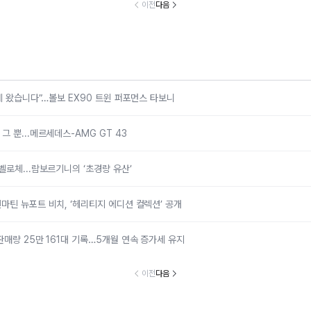
르세데스-AMG
람보르기니의 ‘초
포트 비치, ‘헤리
만 161대 기록
이전
다음
GT 43
경량 유산’
티지 에디션 컬렉
개월 연속 증
션’ 공개
유지
국에 왔습니다”…볼보 EX90 트윈 퍼포먼스 타보니
 뿐...메르세데스-AMG GT 43
벨로체...람보르기니의 ‘초경량 유산’
마틴 뉴포트 비치, ‘헤리티지 에디션 컬렉션’ 공개
판매량 25만 161대 기록…5개월 연속 증가세 유지
이전
다음