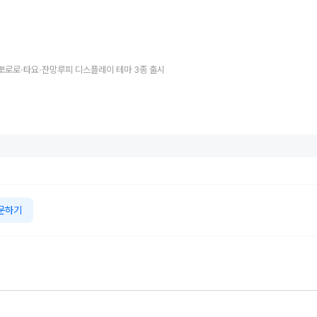
 뽀로로·타요·잔망루피 디스플레이 테마 3종 출시
문하기
합리적이고 예쁘
55주년 맞은 미우
Q 바이 애스턴마
지리車그룹, 
 하지만 그 뿐...
라 슈퍼벨로체...
틴·애스턴마틴 뉴
글로벌 판매량 