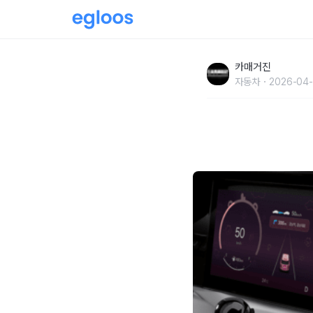
현대차, 뽀로로·타요·잔망루피 디스플레이 테마
카매거진
자동차
2026-04-