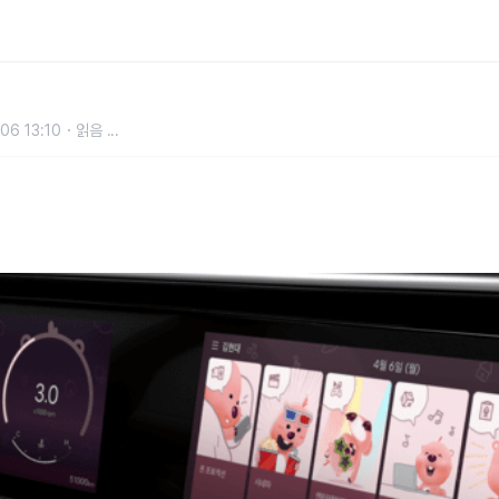
 3종 출시
06 13:10
읽음
...