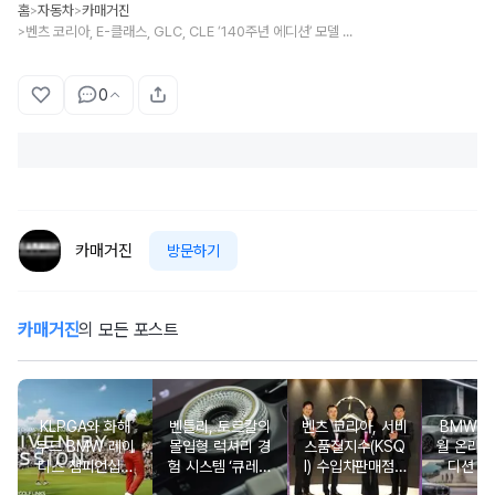
홈
자동차
카매거진
>
>
벤츠 코리아, E-클래스, GLC, CLE ‘140주년 에디션’ 모델 출시
>
0
카매거진
방문하기
카매거진
의 모든 포스트
KLPGA와 화해
벤틀리, 토르칼의
벤츠 코리아, 서비
BMW 코
무드 BMW 레이
몰입형 럭셔리 경
스품질지수(KSQ
월 온라인
디스 챔피언십…
험 시스템 ‘큐레이
I) 수입차판매점 1
디션 3
국내 유일 ‘드림
션 엔진’ 공개
2년·수입인증중고