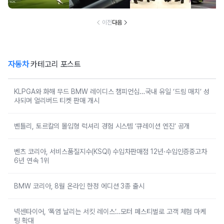
매치’ 성사되며 얼
차 6년 연속 1위
리버드 티켓 판매
개시
이전
다음
자동차
카테고리 포스트
KLPGA와 화해 무드 BMW 레이디스 챔피언십…국내 유일 ‘드림 매치’ 성
사되며 얼리버드 티켓 판매 개시
벤틀리, 토르칼의 몰입형 럭셔리 경험 시스템 ‘큐레이션 엔진’ 공개
벤츠 코리아, 서비스품질지수(KSQI) 수입차판매점 12년·수입인증중고차
6년 연속 1위
BMW 코리아, 8월 온라인 한정 에디션 3종 출시
넥센타이어, ‘폭염 날리는 서킷 레이스’…모터 페스티벌로 고객 체험 마케
팅 확대