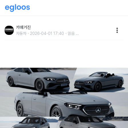
벤츠 코리아, E-클래스, GLC, CLE ‘140주년 에디션’
모델 출시
카매거진
자동차
2026-04-01 17:40
읽음
...