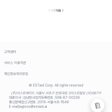
이전
다음
고객센터
서비스 이용약관
개인정보처리방침
© ESTaid Corp. All rights reserved
(주)이스트에이드 서울시 서초구 반포대로 3
이스트빌딩 (우)06711
대표이사 :
김남현
사업자등록번호 :
598-87-00226
통신판매업신고번호 :
2019-서울서초-1649
E-mail)
egloos@estaid.ai