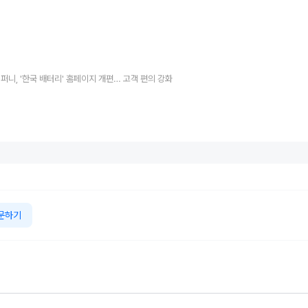
퍼니, '한국 배터리' 홈페이지 개편… 고객 편의 강화
문하기
합리적이고 예쁘
55주년 맞은 미우
Q 바이 애스턴마
지리車그룹, 
 하지만 그 뿐...
라 슈퍼벨로체...
틴·애스턴마틴 뉴
글로벌 판매량 