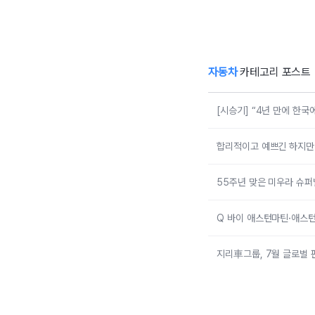
다”…볼보 EX90
메
트윈 퍼포먼스 타
보니
자동차
카테고리 포스트
[시승기] “4년 만에 한
합리적이고 예쁘긴 하지만 그
55주년 맞은 미우라 슈퍼
Q 바이 애스턴마틴·애스턴
지리車그룹, 7월 글로벌 