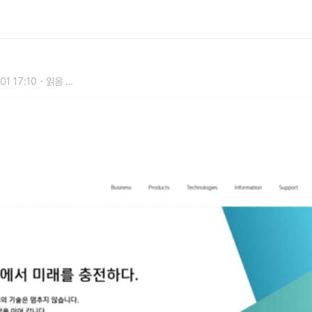
고객 편의 강화
01 17:10
읽음
...