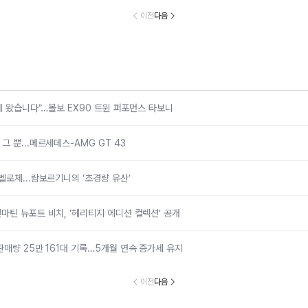
르세데스-AMG
람보르기니의 ‘초
포트 비치, ‘헤리
만 161대 기록
이전
다음
GT 43
경량 유산’
티지 에디션 컬렉
개월 연속 증
션’ 공개
유지
국에 왔습니다”…볼보 EX90 트윈 퍼포먼스 타보니
 뿐...메르세데스-AMG GT 43
벨로체...람보르기니의 ‘초경량 유산’
마틴 뉴포트 비치, ‘헤리티지 에디션 컬렉션’ 공개
판매량 25만 161대 기록…5개월 연속 증가세 유지
이전
다음