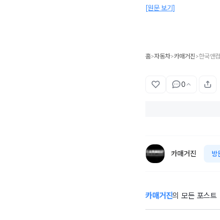
[원문 보기]
홈
자동차
카매거진
한국앤컴
>
>
>
0
카매거진
방
카매거진
의 모든 포스트
[시승기] “4년 만
에 한국에 왔습니
긴