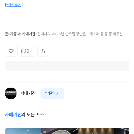
[원문 보기]
홈
자동차
카매거진
현대차의 2026년 만우절 장난은…’캐스퍼 롱 롱 롱 리무진’
>
>
>
0
카매거진
방문하기
카매거진
의 모든 포스트