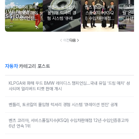
KLPGA와 화해
벤틀리, 토르칼의
벤츠 코리아, 서비
BMW 코
무드 BMW 레이
몰입형 럭셔리 경
스품질지수(KSQ
월 온라인
디스 챔피언십…
험 시스템 ‘큐레이
I) 수입차판매점 1
디션 3
국내 유일 ‘드림
션 엔진’ 공개
2년·수입인증중고
매치’ 성사되며 얼
차 6년 연속 1위
리버드 티켓 판매
개시
이전
다음
자동차
카테고리 포스트
KLPGA와 화해 무드 BMW 레이디스 챔피언십…국내 유일 ‘드림 매치’ 성
사되며 얼리버드 티켓 판매 개시
벤틀리, 토르칼의 몰입형 럭셔리 경험 시스템 ‘큐레이션 엔진’ 공개
벤츠 코리아, 서비스품질지수(KSQI) 수입차판매점 12년·수입인증중고차
6년 연속 1위