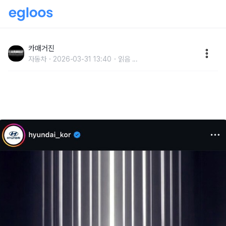
현대차의 2026년 만우절 장난은…’캐스퍼 롱 롱 롱 리무
진’
카매거진
자동차
2026-03-31 13:40
읽음
...