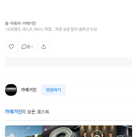
홈
자동차
카매거진
>
>
오토핸즈-세스코, MOU 체결…‘차량 살균·탈취 솔루션’ 도입
>
0
카매거진
방문하기
카매거진
의 모든 포스트