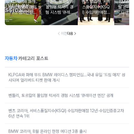
KLPGA와 화해
벤틀리, 토르칼의
벤츠 코리아, 서비
BMW 코
무드 BMW 레이
몰입형 럭셔리 경
스품질지수(KSQ
월 온라인
디스 챔피언십…
험 시스템 ‘큐레이
I) 수입차판매점 1
디션 3
국내 유일 ‘드림
션 엔진’ 공개
2년·수입인증중고
매치’ 성사되며 얼
차 6년 연속 1위
리버드 티켓 판매
개시
이전
다음
자동차
카테고리 포스트
KLPGA와 화해 무드 BMW 레이디스 챔피언십…국내 유일 ‘드림 매치’ 성
사되며 얼리버드 티켓 판매 개시
벤틀리, 토르칼의 몰입형 럭셔리 경험 시스템 ‘큐레이션 엔진’ 공개
벤츠 코리아, 서비스품질지수(KSQI) 수입차판매점 12년·수입인증중고차
6년 연속 1위
BMW 코리아, 8월 온라인 한정 에디션 3종 출시