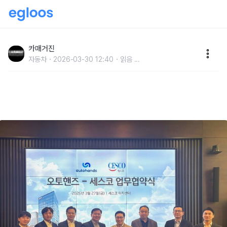
오토핸즈-세스코, MOU 체결…‘차량 살균·탈취 솔루션’
도입
카매거진
자동차
2026-03-30 12:40
읽음
...