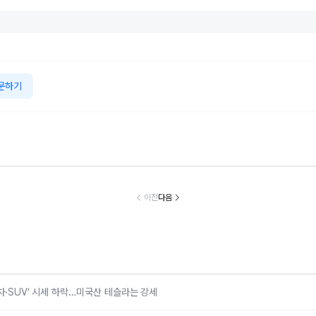
문하기
국타이어, “기록
40도 ‘극한 폭염’,
페덱스, ‘광저우-
현대차, ‘디 올
인 폭염” 여름철
피서지까지 바꿨
시드니’ 직항 화물
아반떼’ 계약 
바른 타이어 관
다…티맵으로 찾
노선 신규 취항…
시… 가솔린 2,
이전
다음
리 요령 제안
는 ‘폭염 맞춤형
“아시아 역내 연결
8만원, 하이
나들이’
성 강화”
드 3,042만
터
차·SUV’ 시세 하락…미국산 테슬라는 강세