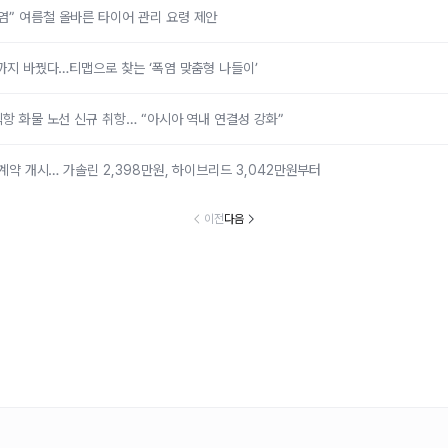
염” 여름철 올바른 타이어 관리 요령 제안
지까지 바꿨다…티맵으로 찾는 ‘폭염 맞춤형 나들이’
직항 화물 노선 신규 취항… “아시아 역내 연결성 강화”
’ 계약 개시… 가솔린 2,398만원, 하이브리드 3,042만원부터
이전
다음