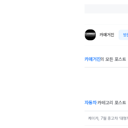
카매거진
방
카매거진
의 모든 포스트
케이카, 7월 중고
한
차 ‘대형차·SUV’
적
시세 하락…미국
올
산 테슬라는 강세
자동차
카테고리 포스트
케이카, 7월 중고차 ‘대형