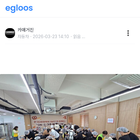
한국앤컴퍼니그룹-대전시자원봉사연합회, 취약계층 위
한 쿠키 만들기 봉사활동 진행
카매거진
자동차
2026-03-23 14:10
읽음
...