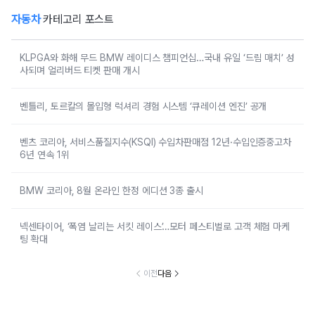
자동차
카테고리 포스트
KLPGA와 화해 무드 BMW 레이디스 챔피언십…국내 유일 ‘드림 매치’ 성
사되며 얼리버드 티켓 판매 개시
벤틀리, 토르칼의 몰입형 럭셔리 경험 시스템 ‘큐레이션 엔진’ 공개
벤츠 코리아, 서비스품질지수(KSQI) 수입차판매점 12년·수입인증중고차
6년 연속 1위
BMW 코리아, 8월 온라인 한정 에디션 3종 출시
넥센타이어, ‘폭염 날리는 서킷 레이스’…모터 페스티벌로 고객 체험 마케
팅 확대
이전
다음