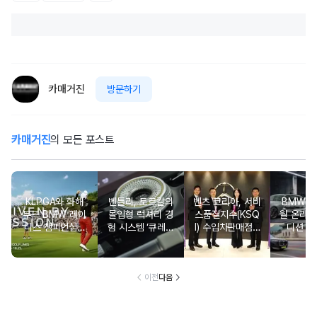
카매거진
방문하기
카매거진
의 모든 포스트
KLPGA와 화해
벤틀리, 토르칼의
벤츠 코리아, 서비
BMW 코
무드 BMW 레이
몰입형 럭셔리 경
스품질지수(KSQ
월 온라인
디스 챔피언십…
험 시스템 ‘큐레이
I) 수입차판매점 1
디션 3
국내 유일 ‘드림
션 엔진’ 공개
2년·수입인증중고
매치’ 성사되며 얼
차 6년 연속 1위
리버드 티켓 판매
개시
이전
다음