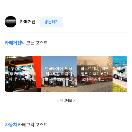
카매거진
방문하기
카매거진
의 모든 포스트
두카티 코리아,
한국타이어, 망상
람보르기니, ‘레부
채비, 이
'두카티 나이트 라
해수욕장 ‘타이어
엘토 미우라 60°
차 충전서
이더' 시승 이벤트
보이·튜브숍’ 운영
오마주’ 공개...최
월까지 
성료
성료
초에 바치는 99대
영…“휴
의 헌정
도로 충
대 없
이전
다음
자동차
카테고리 포스트