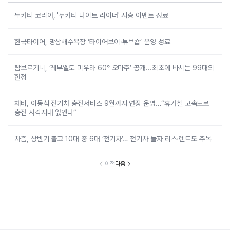
두카티 코리아, '두카티 나이트 라이더' 시승 이벤트 성료
한국타이어, 망상해수욕장 ‘타이어보이·튜브숍’ 운영 성료
람보르기니, ‘레부엘토 미우라 60° 오마주’ 공개...최초에 바치는 99대의
헌정
채비, 이동식 전기차 충전서비스 9월까지 연장 운영…“휴가철 고속도로
충전 사각지대 없앤다”
차즘, 상반기 출고 10대 중 6대 ‘전기차’… 전기차 늘자 리스·렌트도 주목
이전
다음