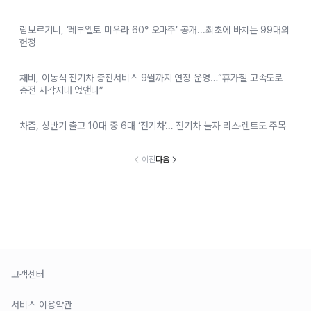
람보르기니, ‘레부엘토 미우라 60° 오마주’ 공개...최초에 바치는 99대의
헌정
채비, 이동식 전기차 충전서비스 9월까지 연장 운영…“휴가철 고속도로
충전 사각지대 없앤다”
차즘, 상반기 출고 10대 중 6대 ‘전기차’… 전기차 늘자 리스·렌트도 주목
이전
다음
고객센터
서비스 이용약관