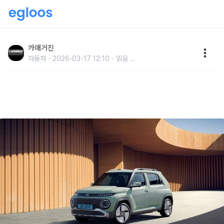
현대차, ‘캐스퍼 일렉트릭 라운지’ 출시
카매거진
자동차
2026-03-17 12:10
읽음
...