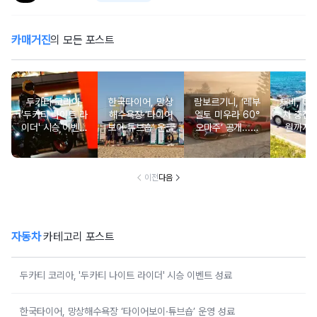
카매거진
의 모든 포스트
두카티 코리아,
한국타이어, 망상
람보르기니, ‘레부
채비, 이
'두카티 나이트 라
해수욕장 ‘타이어
엘토 미우라 60°
차 충전서
이더' 시승 이벤트
보이·튜브숍’ 운영
오마주’ 공개...최
월까지 
성료
성료
초에 바치는 99대
영…“휴
의 헌정
도로 충
대 없
이전
다음
자동차
카테고리 포스트
두카티 코리아, '두카티 나이트 라이더' 시승 이벤트 성료
한국타이어, 망상해수욕장 ‘타이어보이·튜브숍’ 운영 성료