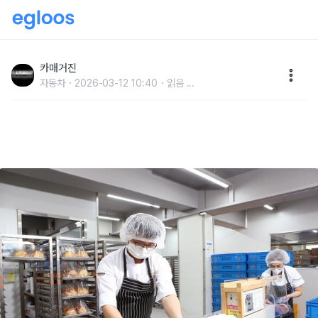
한국앤컴퍼니그룹 장애인 표준사업장 ‘한국동그라미파
트너스’ 11주년 맞아
카매거진
자동차
2026-03-12 10:40
읽음
...