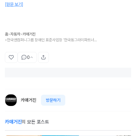
[원문 보기]
홈
자동차
카매거진
>
>
한국앤컴퍼니그룹 장애인 표준사업장 ‘한국동그라미파트너스’ 11주년 맞아
>
0
카매거진
방문하기
카매거진
의 모든 포스트