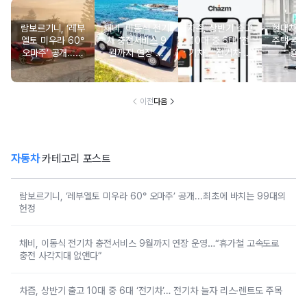
람보르기니, ‘레부
채비, 이동식 전기
차즘, 상반기 출고
현대차그
엘토 미우라 60°
차 충전서비스 9
10대 중 6대 ‘전
주택 주
오마주’ 공개...최
월까지 연장 운
기차’… 전기차 늘
증 
초에 바치는 99대
영…“휴가철 고속
자 리스·렌트도 주
의 헌정
도로 충전 사각지
목
대 없앤다”
이전
다음
자동차
카테고리 포스트
람보르기니, ‘레부엘토 미우라 60° 오마주’ 공개...최초에 바치는 99대의
헌정
채비, 이동식 전기차 충전서비스 9월까지 연장 운영…“휴가철 고속도로
충전 사각지대 없앤다”
차즘, 상반기 출고 10대 중 6대 ‘전기차’… 전기차 늘자 리스·렌트도 주목