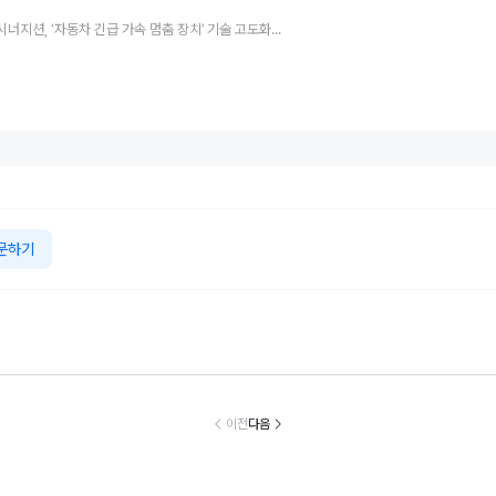
불스원-시너지션, ‘자동차 긴급 가속 멈춤 장치’ 기술 고도화·사업화 위한 MOU 체결
문하기
합리적이고 예쁘
55주년 맞은 미우
Q 바이 애스턴마
지리車그룹, 
 하지만 그 뿐...
라 슈퍼벨로체...
틴·애스턴마틴 뉴
글로벌 판매량 
르세데스-AMG
람보르기니의 ‘초
포트 비치, ‘헤리
만 161대 기록
이전
다음
GT 43
경량 유산’
티지 에디션 컬렉
개월 연속 증
션’ 공개
유지