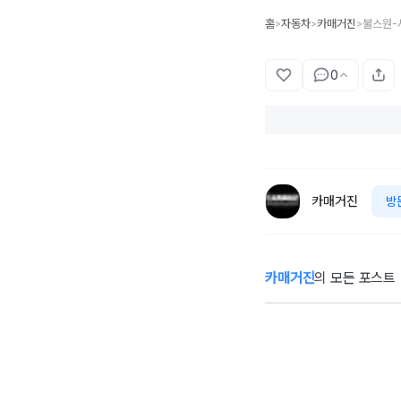
홈
자동차
카매거진
>
>
>
0
카매거진
방
카매거진
의 모든 포스트
[시승기] “4년 만
에 한국에 왔습니
긴
다”…볼보 EX90
메
트윈 퍼포먼스 타
보니