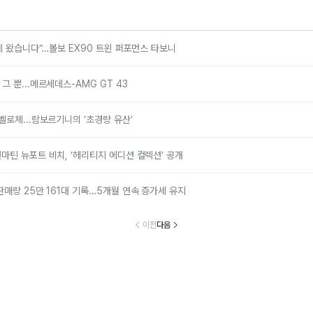
국에 왔습니다”…볼보 EX90 트윈 퍼포먼스 타보니
 뿐...메르세데스-AMG GT 43
벨로체...람보르기니의 ‘초경량 유산’
마틴 뉴포트 비치, ‘헤리티지 에디션 컬렉션’ 공개
판매량 25만 161대 기록…5개월 연속 증가세 유지
이전
다음