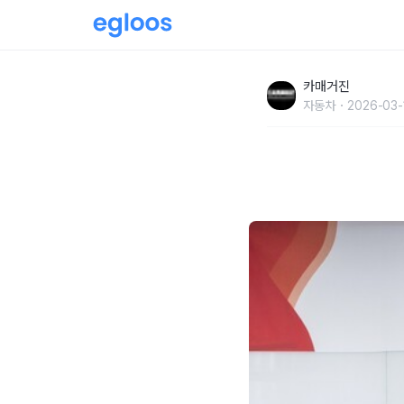
불스원-시너지션, ‘자동차 긴급 가속 멈춤 장치’
카매거진
결
자동차
2026-03-