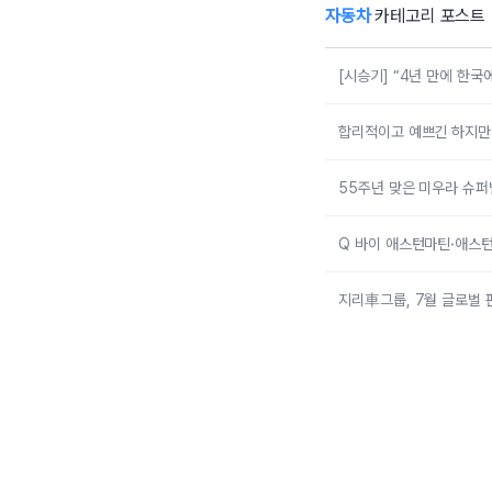
자동차
카테고리 포스트
[시승기] “4년 만에 한
합리적이고 예쁘긴 하지만 그
55주년 맞은 미우라 슈퍼
Q 바이 애스턴마틴·애스턴
지리車그룹, 7월 글로벌 