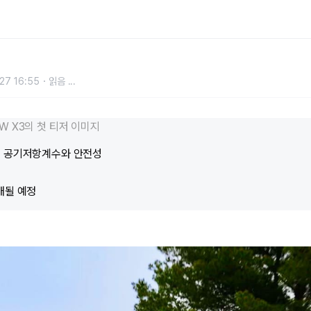
 달라진 외관 디자인
27 16:55
읽음
...
W X3의 첫 티저 이미지
된 공기저항계수와 안전성
개될 예정