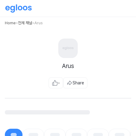
Home
전체 채널
Arus
>
>
Arus
-
Share